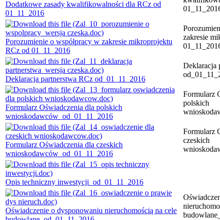
Dodatkowe zasady kwalifikowalności dla RCz od
01_11_201
01_11_2016
Porozumien
zakresie mi
Porozumienie o współpracy w zakresie mikroprojektu
01_11_201
RCz od 01_11_2016
Deklaracja
od_01_11_
Deklaracja partnerstwa RCz od_01_11_2016
Formularz 
polskich
Formularz Oświadczenia dla polskich
wnioskoda
wnioskodawców_od_01_11_2016
Formularz 
czeskich
Formularz Oświadczenia dla czeskich
wnioskoda
wnioskodawców_od_01_11_2016
Opis techniczny inwestycji_od_01_11_2016
Oświadczen
nieruchomoś
Oświadczenie o dysponowaniu nieruchomością na cele
budowlane
budowlane_od_01_11_2016