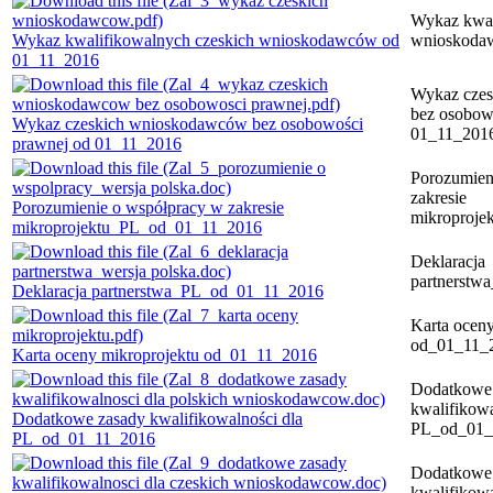
Wykaz kwal
Wykaz kwalifikowalnych czeskich wnioskodawców od
wnioskoda
01_11_2016
Wykaz cze
bez osobow
Wykaz czeskich wnioskodawców bez osobowości
01_11_201
prawnej od 01_11_2016
Porozumien
zakresie
Porozumienie o współpracy w zakresie
mikroproj
mikroprojektu_PL_od_01_11_2016
Deklaracja
partnerst
Deklaracja partnerstwa_PL_od_01_11_2016
Karta oceny
od_01_11_
Karta oceny mikroprojektu od_01_11_2016
Dodatkowe
kwalifikowa
Dodatkowe zasady kwalifikowalności dla
PL_od_01_
PL_od_01_11_2016
Dodatkowe
kwalifikow