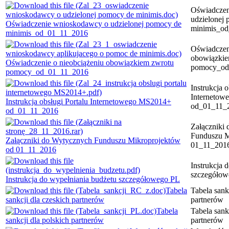
Oświadczen
udzielonej
Oświadczenie wnioskodawcy o udzielonej pomocy de
minimis_o
minimis_od_01_11_2016
Oświadczen
obowiązkie
Oświadczenie o nieobciążeniu obowiązkiem zwrotu
pomocy_od
pomocy_od_01_11_2016
Instrukcja o
Interneto
Instrukcja obsługi Portalu Internetowego MS2014+
od_01_11_
od_01_11_2016
Załączniki
Funduszu M
Załączniki do Wytycznych Funduszu Mikroprojektów
01_11_201
od 01_11_2016
Instrukcja 
szczegółow
Instrukcja do wypełniania budżetu szczegółowego PL
Tabela
Tabela sank
sankcji dla czeskich partnerów
partnerów
Tabela
Tabela sank
sankcji dla polskich partnerów
partnerów