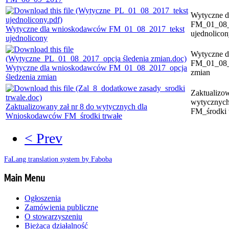
Wytyczne 
FM_01_08_
Wytyczne dla wnioskodawców FM_01_08_2017_tekst
ujednolico
ujednolicony
Wytyczne 
FM_01_08_2
Wytyczne dla wnioskodawców FM_01_08_2017_opcja
zmian
śledzenia zmian
Zaktualizow
wytycznyc
Zaktualizowany zał nr 8 do wytycznych dla
FM_środki 
Wnioskodawców FM_środki trwałe
< Prev
FaLang translation system by Faboba
Main Menu
Ogłoszenia
Zamówienia publiczne
O stowarzyszeniu
Bieżąca działalność