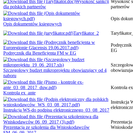
Wysokość sankcji
Wysokość sa
dla polskich partnerów
partnerów
Opis doku
Opis dokumentów księgowych
Taryfikator_2
Taryfikator
Podręcznik
EG
Podręcznik dla Beneficjenta FM w EG
Szczegolow
Szczegolowy budzet mikroprojektu obowiazujacy od 4
obowiazuja
naboru
Kontrola ex
Kontrola ex_ante
Instrukcja
elektronic
Instrukcja WS-do podpisu elektronicznego_03_08_2017
Prezentacja
Prezentacja ze szkolenia dla Wnioskodawców
Wnioskod
FM_06_09_2017