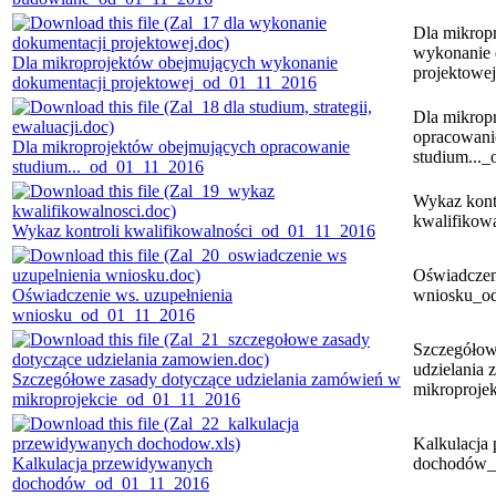
Dla mikrop
wykonanie 
Dla mikroprojektów obejmujących wykonanie
projektowe
dokumentacji projektowej_od_01_11_2016
Dla mikrop
opracowani
Dla mikroprojektów obejmujących opracowanie
studium...
studium..._od_01_11_2016
Wykaz kont
kwalifikow
Wykaz kontroli kwalifikowalności_od_01_11_2016
Oświadczen
Oświadczenie ws. uzupełnienia
wniosku_o
wniosku_od_01_11_2016
Szczegółow
udzielania
Szczegółowe zasady dotyczące udzielania zamówień w
mikroproje
mikroprojekcie_od_01_11_2016
Kalkulacja
Kalkulacja przewidywanych
dochodów_
dochodów_od_01_11_2016