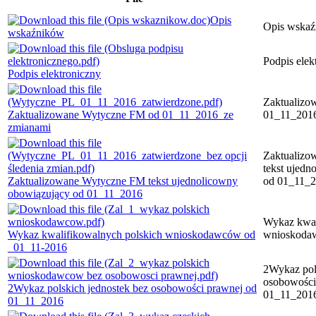
Opis
Opis wska
wskaźników
Podpis elek
Podpis elektroniczny
Zaktualizo
Zaktualizowane Wytyczne FM od 01_11_2016_ze
01_11_201
zmianami
Zaktualizo
tekst ujed
Zaktualizowane Wytyczne FM tekst ujednolicowny
od 01_11_
obowiązujący od 01_11_2016
Wykaz kwal
Wykaz kwalifikowalnych polskich wnioskodawców od
wnioskoda
_01_11-2016
2Wykaz pol
osobowości
2Wykaz polskich jednostek bez osobowości prawnej od
01_11_201
01_11_2016