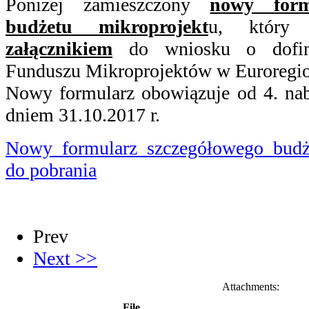
Poniżej zamieszczony
nowy form
budżetu mikroprojekt
u, który
załącznikiem
do wniosku o dofi
Funduszu Mikroprojektów w Euroregio
Nowy formularz obowiązuje od 4. nab
dniem 31.10.2017 r.
Nowy formularz szczegółowego budż
do pobrania
Prev
Next >>
Attachments:
File