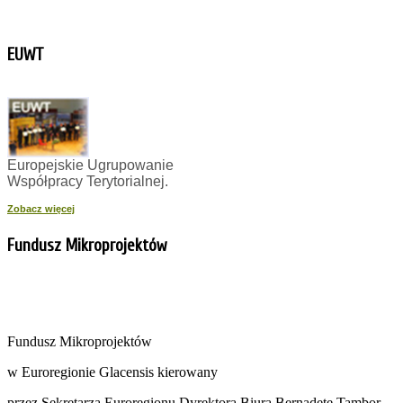
EUWT
Europejskie Ugrupowanie
Współpracy Terytorialnej.
Zobacz więcej
Fundusz Mikroprojektów
Fundusz Mikroprojektów
w Euroregionie Glacensis kierowany
przez Sekretarza Euroregionu Dyrektora Biura Bernadetę Tambor