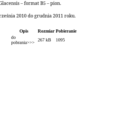
acensis – format B5 – pion.
ześnia 2010 do grudnia 2011 roku.
Opis
Rozmiar
Pobieranie
do
267 kB
1095
pobrania>>>