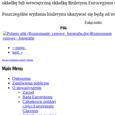
okładkę lub wewnętrzną okładkę Biuletynu Euroregionu Gl
Poszczególne wydania biuletynu ukazywać się będą od wr
Załączniki:
Plik
Rozpoznanie
cenowe - fotografie
« poprz.
nast. »
FaLang translation system by Faboba
Main Menu
Ogłoszenia
Zamówienia publiczne
O stowarzyszeniu
Zarząd
Rada Euroregionu
Członkowie polskiej
części Euroregionu
Glacensis