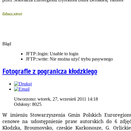
Zobacz więcej
Błąd
JFTP::login: Unable to login
JFTP::write: Nie można użyć trybu pasywnego
Fotografie z pogranicza kłodzkiego
Utworzono: wtorek, 27, wrzesień 2011 14:18
Odsłony: 8025
W imieniu Stowarzyszenia Gmin Polskich Euroregionu
cenowe na udostępnienie praw autorskich do 6 zdjęć
Kłodzka, Broumovsko, czeskie Karkonosze, G. Orlicki